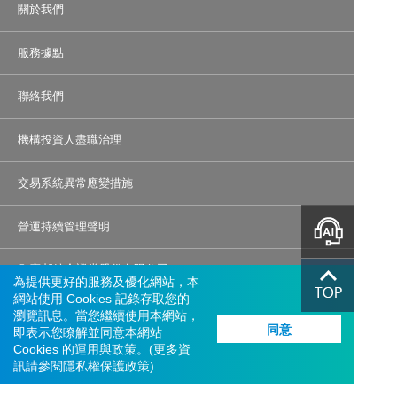
關於我們
服務據點
聯絡我們
機構投資人盡職治理
交易系統異常應變措施
營運持續管理聲明
智能客服
© 富邦綜合證券股份有限公司
為提供更好的服務及優化網站，本
統一編號：22957301
網站使用 Cookies 記錄存取您的
瀏覽訊息。當您繼續使用本網站，
服務信箱：
service.sec@fubon.com
同意
即表示您瞭解並同意本網站
客戶服務及客訴專線：0800-073588、(02)8178-3018    
網路電話
Cookies 的運用與政策。(更多資
訊請參閱
隱私權保護政策
)
總公司地址：台北市大安區仁愛路四段169號3、4樓
反詐專線：0800-088268、(02)2515-7527