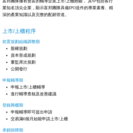
富邦團隊擁有豐富的輔導企業上市/上櫃經驗， 其中包括各行
業知名頂尖企業，顯示富邦團隊具備IPO送件的專業素養、精
深的產業知識以及完整的配銷管道。
上市/上櫃程序
前置規劃組織調整期
股權規劃
資本形成規劃
董監席次規劃
公開發行
申報輔導期
申報上市/上櫃輔導
進行輔導查核及改善建議
登錄興櫃期
申報輔導即可提出申請
交易滿6個月始能申請上市/上櫃
承銷掛牌期