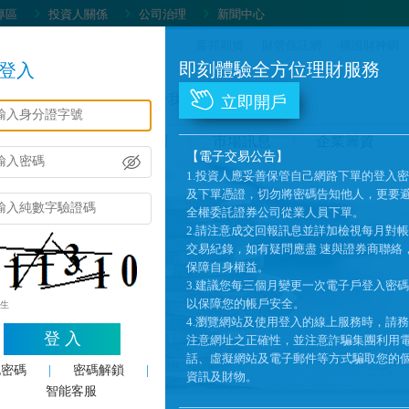
專區
投資人關係
公司治理
新聞中心
富邦期貨
財管信託網
權證財神網
即刻體驗全方位理財服務
登入
戶服務及商品
關於我們
立即開戶
究報告
交易平台介紹
市場訊息
企業籌資
【電子交易公告】
1.投資人應妥善保管自己網路下單的登入
及下單憑證，切勿將密碼告知他人，更要
全權委託證券公司從業人員下單。
2.請注意成交回報訊息並詳加檢視每月對
交易紀錄，如有疑問應盡 速與證券商聯絡
保障自身權益。
3.建議您每三個月變更一次電子戶登入密
以保障您的帳戶安全。
產生
4.瀏覽網站及使用登入的線上服務時，請
登 入
注意網址之正確性，並注意詐騙集團利用
話、虛擬網站及電子郵件等方式騙取您的
記密碼
|
密碼解鎖
|
資訊及財物。
智能客服