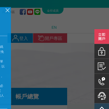
金控成員
商品專區
EN
開戶專
登入
開戶專區
密碼
密碼專
避免
帳單
憑證管
，以
碼，
聯絡我
務必
電
帳戶總覽
智能客
個人