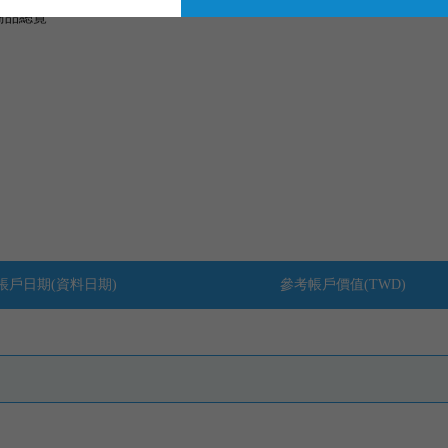
商品總覽
帳戶日期(資料日期)
參考帳戶價值(TWD)