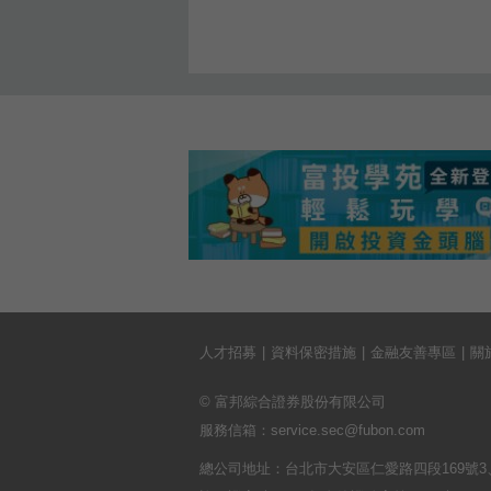
人才招募
資料保密措施
金融友善專區
關
© 富邦綜合證券股份有限公司
服務信箱：
service.sec@fubon.com
總公司地址：台北市大安區仁愛路四段169號3