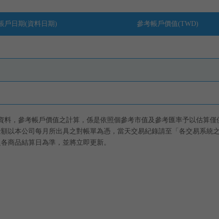
帳戶日期(資料日期)
參考帳戶價值(TWD)
資料，參考帳戶價值之計算，係是依照個參考市值及參考匯率予以估算僅
金額以本公司每月所出具之對帳單為憑，當天交易紀錄請至「各交易系統
之各商品結算日為準，並將立即更新。