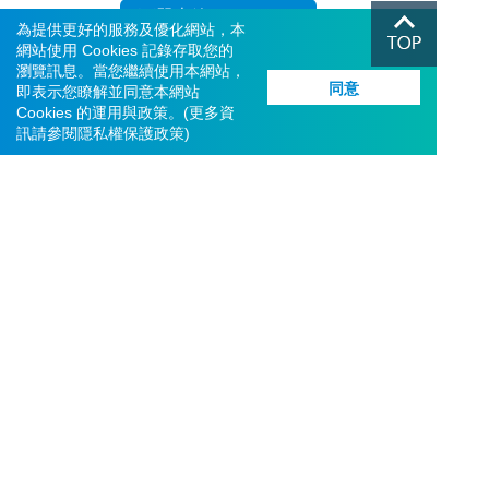
下單專線40-588-588
為提供更好的服務及優化網站，本
網站使用 Cookies 記錄存取您的
進入說明專頁
瀏覽訊息。當您繼續使用本網站，
同意
即表示您瞭解並同意本網站
Cookies 的運用與政策。(更多資
訊請參閱
隱私權保護政策
)
使用電子交易平台需遵守台灣證券交易所「交易資訊使用管理
辦法」等相關規定。各系統提供的資訊僅供參考，所有資訊以
台灣證券交易所、櫃台買賣中心公告為準。投資人若依交易平
台資訊為買賣之依據，需自負盈虧之責任。投資並非全無風
險，投資人開戶、交易前應了解自身財務狀況及風險承受度，
並詳閱投資相關說明文件。
© 富邦綜合證券股份有限公司
許可證字號：112年金管證總字第0020號
服務信箱：
service.sec@fubon.com
客戶服務及客訴專線：0800-073588、02-8178-3018 
總公司地址：台北市大安區仁愛路四段169號3、4樓