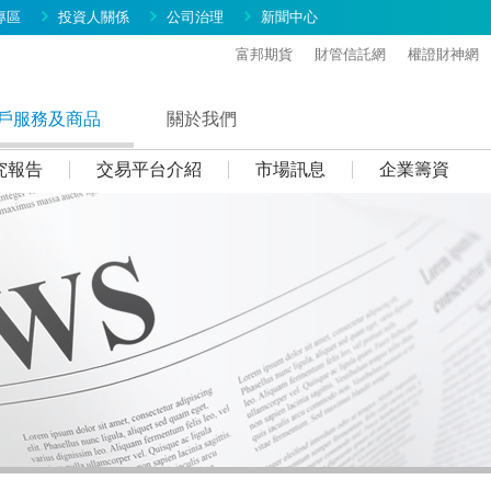
專區
投資人關係
公司治理
新聞中心
富邦期貨
財管信託網
權證財神網
戶服務及商品
關於我們
究報告
交易平台介紹
市場訊息
企業籌資