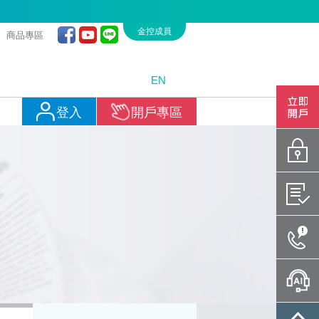
金控成員
商品專區
EN
開戶專
登入
開戶專區
密碼專
憑證管
聯絡我
智能客