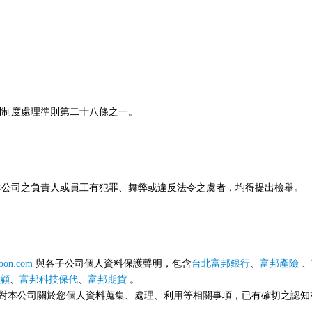
制制度處理準則第二十八條之一。
本公司之負責人或員工有犯罪、舞弊或違反法令之虞者，均得提出檢舉。
bon.com
與各子公司個人資料保護聲明，包含
台北富邦銀行
、
富邦產險
、
顧
、
富邦科技保代
、
富邦期貨
。
您對本公司關於您個人資料蒐集、處理、利用等相關事項，已有確切之認知