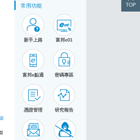
常用功能
新手上路
富邦e01
富邦e點通
密碼專區
憑證管理
研究報告
富
並