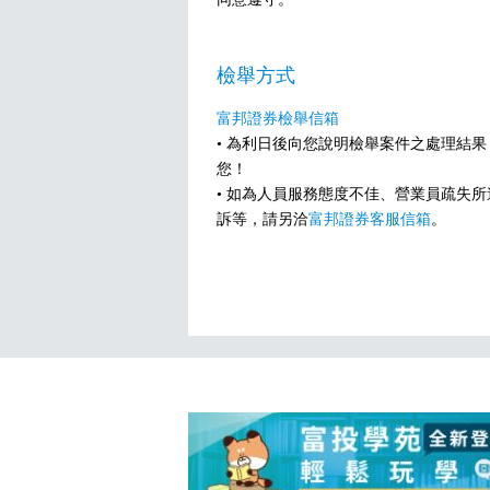
檢舉方式
富邦證券檢舉信箱
• 為利日後向您說明檢舉案件之處理結
您！
• 如為人員服務態度不佳、營業員疏失所
訴等，請另洽
富邦證券客服信箱
。