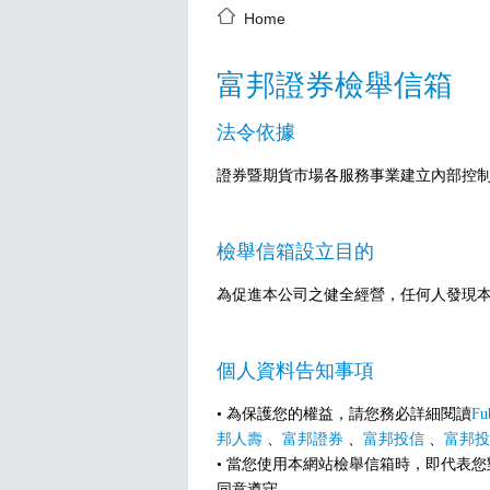
Home
富邦證券檢舉信箱
法令依據
證券暨期貨市場各服務事業建立內部控
檢舉信箱設立目的
為促進本公司之健全經營，任何人發現
個人資料告知事項
• 為保護您的權益，請您務必詳細閱讀
Fu
邦人壽
、
富邦證券
、
富邦投信
、
富邦投
• 當您使用本網站檢舉信箱時，即代表
同意遵守。