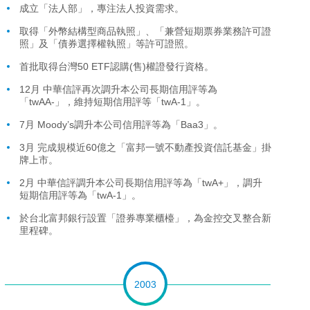
成立「法人部」，專注法人投資需求。
取得「外幣結構型商品執照」、「兼營短期票券業務許可證
照」及「債券選擇權執照」等許可證照。
首批取得台灣50 ETF認購(售)權證發行資格。
12月 中華信評再次調升本公司長期信用評等為
「twAA-」，維持短期信用評等「twA-1」。
7月 Moody’s調升本公司信用評等為「Baa3」。
3月 完成規模近60億之「富邦一號不動產投資信託基金」掛
牌上市。
2月 中華信評調升本公司長期信用評等為「twA+」，調升
短期信用評等為「twA-1」。
於台北富邦銀行設置「證券專業櫃檯」，為金控交叉整合新
里程碑。
2003