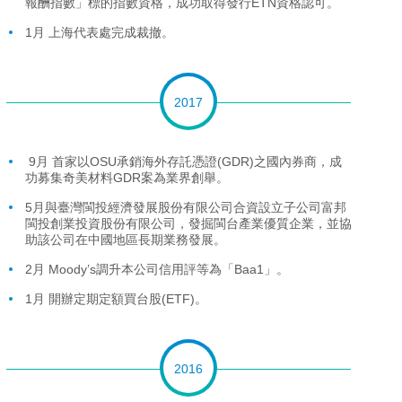
報酬指數」標的指數資格，成功取得發行ETN資格認可。
1月 上海代表處完成裁撤。
2017
9月 首家以OSU承銷海外存託憑證(GDR)之國內券商，成
功募集奇美材料GDR案為業界創舉。
5月與臺灣閩投經濟發展股份有限公司合資設立子公司富邦
閩投創業投資股份有限公司，發掘閩台產業優質企業，並協
助該公司在中國地區長期業務發展。
2月 Moody’s調升本公司信用評等為「Baa1」。
1月 開辦定期定額買台股(ETF)。
2016