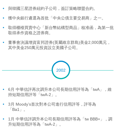
與韓國三星證券紐約子公司，簽訂策略聯盟合約。
獲中央銀行遴選為首批「中央公債主要交易商」之一。
取得櫃檯買賣中心「新台幣結構型商品」核准函，為第一批
取得承作資格之證券商。
董事會決議增資富邦證券(英屬維京群島)美金2,000萬元，
其中美金250萬元投資設立美國子公司。
2002
6月 中華信評再次調升本公司長期信用評等為「twA」，維
持短期信用評等「twA-2」。
3月 Moody’s首次對本公司進行信用評等，評等為
「Ba1」。
1月 中華信評調升本公司長期信用評等為「tw BBB+」，調
升短期信用評等為「twA-2」。