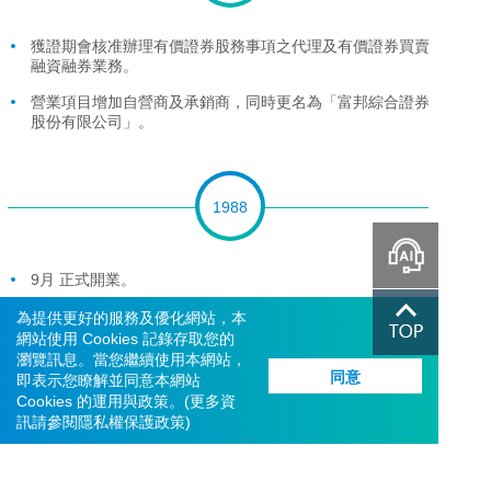
獲證期會核准辦理有價證券股務事項之代理及有價證券買賣
融資融券業務。
營業項目增加自營商及承銷商，同時更名為「富邦綜合證券
股份有限公司」。
1988
智能客服
9月 正式開業。
7月 奉核准設立為證券經紀商，實收資本額新台幣2億元
為提供更好的服務及優化網站，本
整。
網站使用 Cookies 記錄存取您的
瀏覽訊息。當您繼續使用本網站，
同意
即表示您瞭解並同意本網站
Cookies 的運用與政策。(更多資
訊請參閱
隱私權保護政策
)