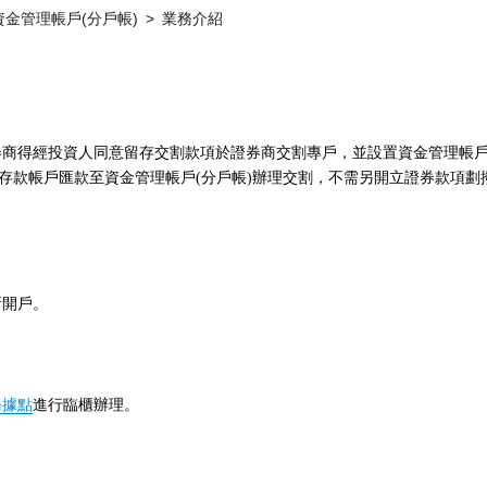
資金管理帳戶(分戶帳)
業務介紹
券商得經投資人同意留存交割款項於證券商交割專戶，並設置資金管理帳
人存款帳戶匯款至資金管理帳戶(分戶帳)辦理交割，不需另開立證券款項劃
新開戶。
務據點
進行臨櫃辦理。