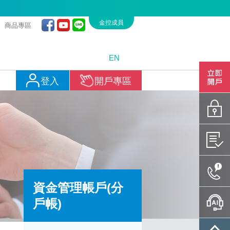
金控成員
商品專區
EN
開戶專
登入
開戶專區
密碼專
憑證管
聯絡我
資金管理帳戶(分
戶帳)
智能客