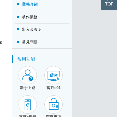
業務介紹
承作業務
出入金說明
戶
常見問題
撥
常用功能
新手上路
富邦e01
富邦e點通
密碼專區