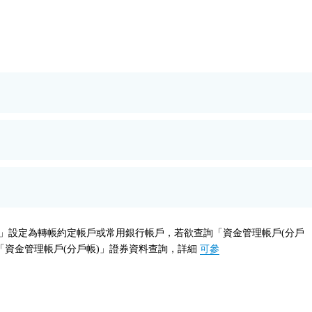
)」設定為轉帳約定帳戶或常用銀行帳戶，若欲查詢「資金管理帳戶(分戶
「資金管理帳戶(分戶帳)」證券資料查詢，詳細
可參