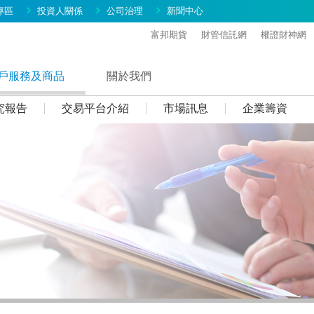
專區
投資人關係
公司治理
新聞中心
富邦期貨
財管信託網
權證財神網
戶服務及商品
關於我們
究報告
交易平台介紹
市場訊息
企業籌資