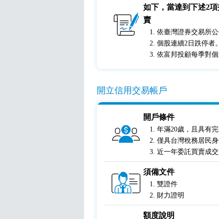
如下，當達到下述2
賣
依臺灣證券交易所公
個股連續2日跌停者
依富邦投顧每季對個
開立信用交易帳戶
開戶條件
年滿20歲，且具有
僅具台灣稅務居民身
近一年委託買賣成交
須備文件
雙證件
財力證明
額度說明