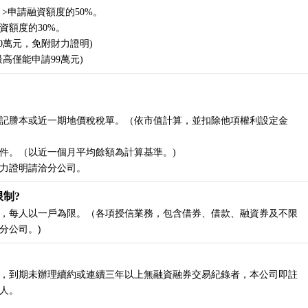
>申請融資額度的50%。
資額度的30%。
0萬元，免附財力證明)
高僅能申請99萬元)
記謄本或近一期地價稅稅單。（依市值計算，並扣除他項權利設定金
件。（以近一個月平均餘額為計算基準。)
力證明請洽分公司。
制?
，每人以一戶為限。（各項授信業務，包含借券、借款、融資券及不限
分公司。)
，到期未辦理續約或連續三年以上無融資融券交易紀錄者，本公司即註
人。