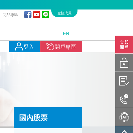
金控成員
商品專區
EN
開戶專
登入
開戶專區
密碼專
憑證管
聯絡我
國內股票
智能客