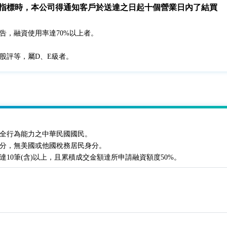
項指標時，本公司得通知客戶於送達之日起十個營業日內了結買
告，融資使用率達70%以上者。
。
股評等，屬D、E級者。
完全行為能力之中華民國國民。
分，無美國或他國稅務居民身分。
達10筆(含)以上，且累積成交金額達所申請融資額度50%。