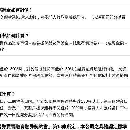
保證金如何計算?
交價款乘以規定成數，向委託人收取融券保證金。（未滿百元部分以百
持率如何計算？
擔保品證券市值＋融券擔保品及保證金＋抵繳有價證券）÷（融資金額＋
0％。
低於130%時，對於個股維持率低於130%之融資融券應進行補繳，投資
融資自備款或融券保證金差額。當整戶維持率提升至166%以上才會撤銷
何計算？
日起二個營業日內。期間如整戶擔保維持率達130%以上，第三個營業日
任一營業日，其整戶擔保維持率又低於130%時，投資人即應於當日下午
自次一日起處分其擔保品而不再另行通知。
證券買賣融資融券契約書」第13條所定，本公司之具體認定標準