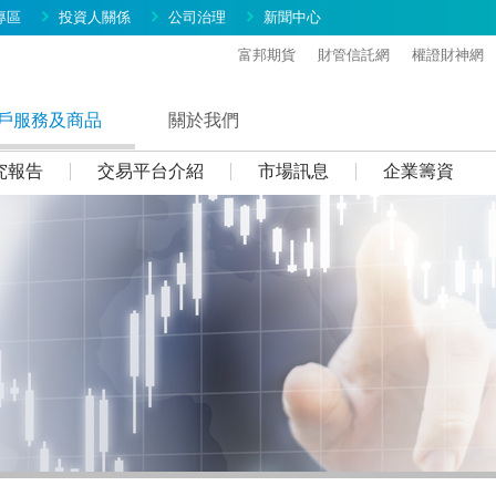
專區
投資人關係
公司治理
新聞中心
富邦期貨
財管信託網
權證財神網
戶服務及商品
關於我們
究報告
交易平台介紹
市場訊息
企業籌資