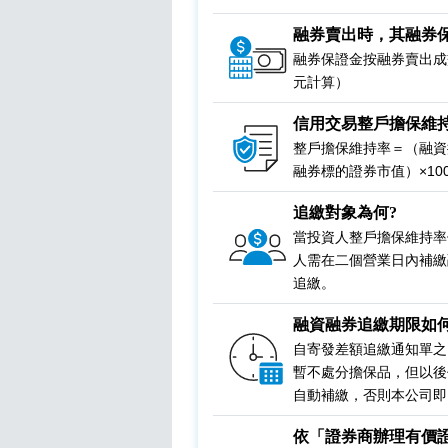
融券賣出時，其融券
融券保證金按融券賣出成
元計算）
信用交易整戶擔保維
整戶擔保維持率＝（融資
融券標的證券市值）×10
追繳對象為何?
當投資人整戶擔保維持率
人需在二個營業日內補繳
追繳。
融資融券追繳期限如
自寄發差額追繳通知單之
暫不處分擔保品，但以後
自動補繳，否則本公司即
依「證券商辦理有價