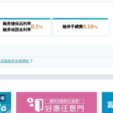
融券擔保品利率
0.1
0.10
%
%
融券手續費
融券保證金利率
景全面提升交易彈性