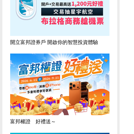
開立富邦證券戶 開啟你的智慧投資體驗
富邦權證 好禮送～