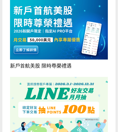
新戶首航美股 限時尊榮禮遇