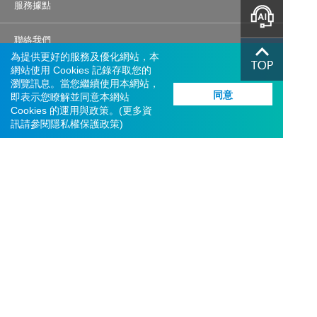
服務據點
智能客服
聯絡我們
為提供更好的服務及優化網站，本
網站使用 Cookies 記錄存取您的
機構投資人盡職治理
瀏覽訊息。當您繼續使用本網站，
同意
即表示您瞭解並同意本網站
交易系統異常應變措施
Cookies 的運用與政策。(更多資
訊請參閱
隱私權保護政策
)
營運持續管理聲明
© 富邦綜合證券股份有限公司
統一編號：22957301
服務信箱：
service.sec@fubon.com
客戶服務及客訴專線：0800-073588、(02)8178-3018    
網路電話
總公司地址：台北市大安區仁愛路四段169號3、4樓
反詐專線：0800-088268、(02)2515-7527
許可證字號：112年金管證總字第0020號
建議瀏覽器版本：Edge、Chrome、Safari、FireFox 以上最新版本 