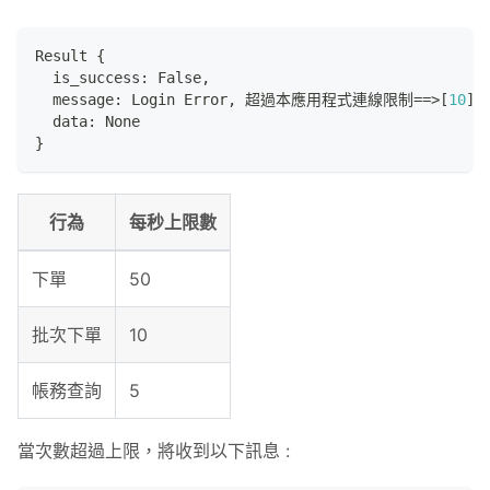
Result 
{
  is_success
:
 False
,
  message
:
 Login Error
,
 超過本應用程式連線限制==>
[
10
]
  data
:
 None
}
行為
每秒上限數
下單
50
批次下單
10
帳務查詢
5
當次數超過上限，將收到以下訊息 :