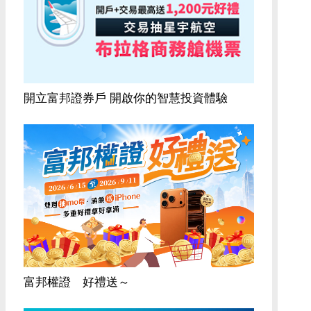
開立富邦證券戶 開啟你的智慧投資體驗
富邦權證 好禮送～