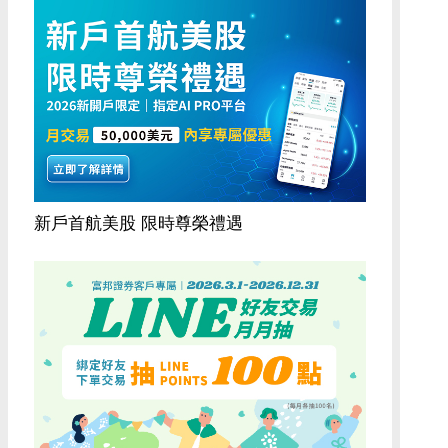
新戶首航美股 限時尊榮禮遇