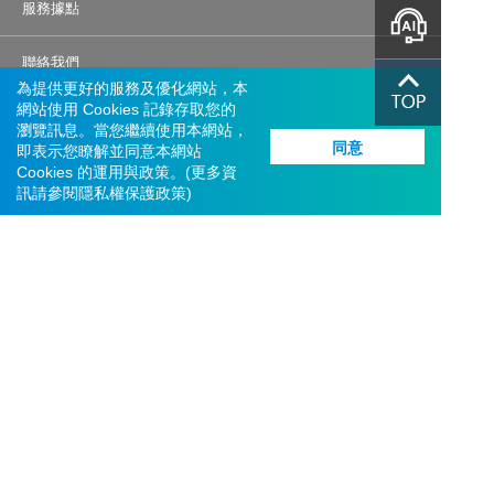
服務據點
智能客服
聯絡我們
為提供更好的服務及優化網站，本
網站使用 Cookies 記錄存取您的
機構投資人盡職治理
瀏覽訊息。當您繼續使用本網站，
同意
即表示您瞭解並同意本網站
交易系統異常應變措施
Cookies 的運用與政策。(更多資
訊請參閱
隱私權保護政策
)
營運持續管理聲明
© 富邦綜合證券股份有限公司
統一編號：22957301
服務信箱：
service.sec@fubon.com
客戶服務及客訴專線：0800-073588、(02)8178-3018    
網路電話
總公司地址：台北市大安區仁愛路四段169號3、4樓
反詐專線：0800-088268、(02)2515-7527
許可證字號：112年金管證總字第0020號
建議瀏覽器版本：Edge、Chrome、Safari、FireFox 以上最新版本 